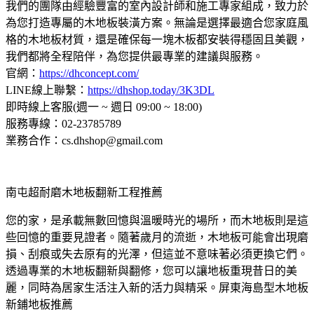
我們的團隊由經驗豐富的室內設計師和施工專家組成，致力於
為您打造專屬的木地板裝潢方案。無論是選擇最適合您家庭風
格的木地板材質，還是確保每一塊木板都安裝得穩固且美觀，
我們都將全程陪伴，為您提供最專業的建議與服務。
官網：
https://dhconcept.com/
LINE線上聯繫：
https://dhshop.today/3K3DL
即時線上客服(週一 ~ 週日 09:00 ~ 18:00)
服務專線：02-23785789
業務合作：cs.dhshop@gmail.com
南屯超耐磨木地板翻新工程推薦
您的家，是承載無數回憶與溫暖時光的場所，而木地板則是這
些回憶的重要見證者。隨著歲月的流逝，木地板可能會出現磨
損、刮痕或失去原有的光澤，但這並不意味著必須更換它們。
透過專業的木地板翻新與翻修，您可以讓地板重現昔日的美
麗，同時為居家生活注入新的活力與精采。屏東海島型木地板
新鋪地板推薦