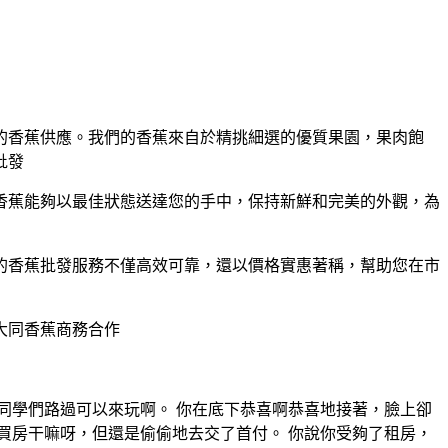
的香蕉供應。我們的香蕉來自於精挑細選的優質果園，果肉飽
批發
香蕉能夠以最佳狀態送達您的手中，保持新鮮和完美的外觀，為
的香蕉批發服務不僅高效可靠，還以價格實惠著稱，幫助您在市
大同香蕉商務合作
，同學們路過可以來玩啊。 你在底下恭喜啊恭喜地接著，臉上卻
買房干嘛呀，但還是偷偷地去交了首付。 你說你受夠了租房，