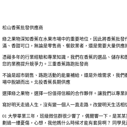
松山香蕉批發供應商
綠之果物深知香蕉在水果市場中的重要地位，因此將香蕉批發
滿、香甜可口，無論是零售商、餐飲業者，還是需要大量供應
憑藉多年的行業經驗和專業知識，我們在香蕉的選品、儲存和
您的業務提升競爭力。三重香蕉路跑批發商
不論是超市銷售、路跑活動的能量補給，還是外燴需求，我們
場中脫穎而出。北投香蕉長期供應
選擇綠之果物，選擇一份值得信賴的合作夥伴。讓我們以專業
寫好明天走過人生，沒有變一個人一直走路。改變明天生活相信
01 大學畢業三年，班級微信群很少響了，偶爾響一下，是某
劃過一縷憂傷，心想，我他媽什么時候才能有套房啊？ 同學見