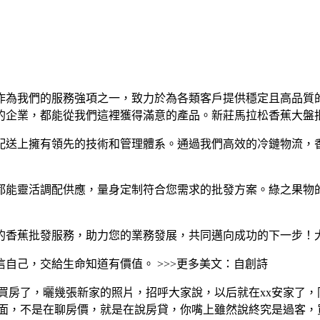
作為我們的服務強項之一，致力於為各類客戶提供穩定且高品質
的企業，都能從我們這裡獲得滿意的產品。新莊馬拉松香蕉大盤
配送上擁有領先的技術和管理體系。通過我們高效的冷鏈物流，
都能靈活調配供應，量身定制符合您需求的批發方案。綠之果物
的香蕉批發服務，助力您的業務發展，共同邁向成功的下一步！
自己，交給生命知道有價值。 >>>更多美文：自創詩
某買房了，曬幾張新家的照片，招呼大家說，以后就在xx安家了
面，不是在聊房價，就是在說房貸，你嘴上雖然說終究是過客，