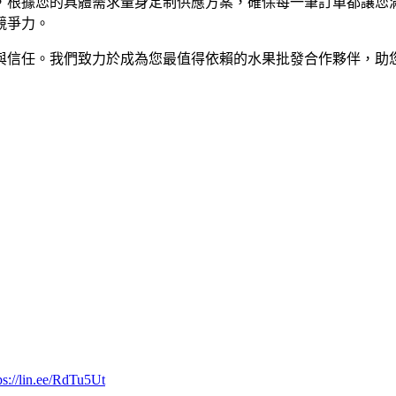
，根據您的具體需求量身定制供應方案，確保每一筆訂單都讓您
競爭力。
與信任。我們致力於成為您最值得依賴的水果批發合作夥伴，助
ps://lin.ee/RdTu5Ut