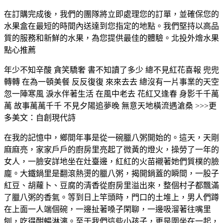
在訂購完成後，我們的團隊將立即處理您的訂單，並確保您的
水果盒在最短的時間內送達到您指定的地點。我們堅持以高品
質的服務和新鮮的水果，為您提供最佳的體驗。北投外燴水果
點心推薦
年少不知辛酸 貪笑驕奢 書不知讀了多少 總不見紅花喜報 兜兜
轉轉 在為一頓美餐 反反復復 來來去去 總沒有一片事業的天空
忽一陣寒風 淚水伴著生活 在風中老去 花紅又逢春 身影千千萬
萬 故事萬萬千千 不見夕陽追夢晚 無意天地橫流遇滄桑 >>>更
多美文：自創現代詩
在我的記憶中，鄉間年事是從一碗臘八粥開始的。這天，天剛
麻麻亮，家家戶戶的廚房里亮起了微黃的燈火，操勞了一年的
女人，一臉安詳地坐在灶臺邊，紅紅的火苗襯著她們質樸的臉
龐。大鐵鍋里是翻滾熱燙的臘八粥，揭開鍋蓋的瞬間，一股子
紅豆、胡蘿卜、豆腐的清香從廚房里溢出來，整個村子都飄滿
了臘八粥的香氣。等到日上竿頭時，門口的土堆上，男人們蹲
在上面一人端個碗，一邊扯著嗓子閑聊，一邊吸溜著往嘴里
刨，吃得酣暢淋漓。至于我們這些小孩子，更是圍坐在一起，