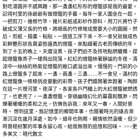
對吃湯圓并不感興趣，那一盞盞紅彤彤的燈籠卻是我的最愛。
記得村里的孫爺爺有做燈籠的手藝，每年一家人圍坐在一起，
一把剪刀，幾根竹竿，幾片彩紙或彩紗作原料，用刀片將竹子
破成又薄又長的竹條，將細長的竹條彎成需要大小的圓圈，然
后，剪紙、描畫、粘貼，一道道工序下來，不一會兒就做成色
彩鮮艷形狀各異姿態逼真的燈籠，來點綴著古老而傳統的年。
到了十五的晚上，天還沒黑，孩子們迫不及待地點燃蠟燭，提
起燈籠像燕子一樣飛出院落。紅紅的燈籠映著靜謐的冬夜，清
涼中一絲絲的熱氣從燈籠的敞口處溢出來。慢慢的，門前的小
路上燈籠多了起來，一盞，兩盞，三盞……不一會兒，滿村的
紅燈籠像一條條俏皮靈動的彩帶，孩子們嬉鬧著奔跑著，陶醉
在這一片燈河里。夜深了，各家各戶門楣上的大紅燈籠被燃透
了，也更亮了，一盞盞燈籠，穿過幽暗幻化的暮靄和飄渺，閃
爍著暖暖的柔和之光，仿佛告訴我：來年又一春，人間好景
時。 想到這里，我記憶里的鄉間年事，也隨著時光的遠去漸
漸沉淀在歲月深處。如今，過年也熱鬧，親情依然溫暖，但少
時曾經紛繁的年事永留心底，給我無限的追憶和回味。 >>>更
多美文：現代散文