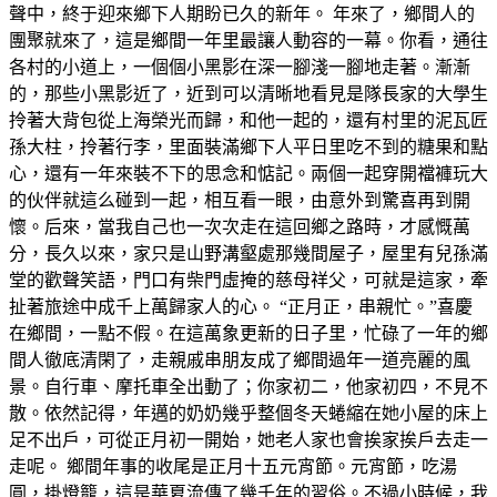
聲中，終于迎來鄉下人期盼已久的新年。 年來了，鄉間人的
團聚就來了，這是鄉間一年里最讓人動容的一幕。你看，通往
各村的小道上，一個個小黑影在深一腳淺一腳地走著。漸漸
的，那些小黑影近了，近到可以清晰地看見是隊長家的大學生
拎著大背包從上海榮光而歸，和他一起的，還有村里的泥瓦匠
孫大柱，拎著行李，里面裝滿鄉下人平日里吃不到的糖果和點
心，還有一年來裝不下的思念和惦記。兩個一起穿開襠褲玩大
的伙伴就這么碰到一起，相互看一眼，由意外到驚喜再到開
懷。后來，當我自己也一次次走在這回鄉之路時，才感慨萬
分，長久以來，家只是山野溝壑處那幾間屋子，屋里有兒孫滿
堂的歡聲笑語，門口有柴門虛掩的慈母祥父，可就是這家，牽
扯著旅途中成千上萬歸家人的心。 “正月正，串親忙。”喜慶
在鄉間，一點不假。在這萬象更新的日子里，忙碌了一年的鄉
間人徹底清閑了，走親戚串朋友成了鄉間過年一道亮麗的風
景。自行車、摩托車全出動了；你家初二，他家初四，不見不
散。依然記得，年邁的奶奶幾乎整個冬天蜷縮在她小屋的床上
足不出戶，可從正月初一開始，她老人家也會挨家挨戶去走一
走呢。 鄉間年事的收尾是正月十五元宵節。元宵節，吃湯
圓，掛燈籠，這是華夏流傳了幾千年的習俗。不過小時候，我