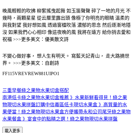
晚風輕輕的吹拂 柳絮搖曳起舞 如玉笛聲聲 碎了一地的月光 不
幾時，兩顆星星 從云層里露出頭 像極了你明亮的眼睛 溫柔的
與我對望 我好想如風 透過窗欞吹落 濃郁的思念 然后逐漸地隱
沒 如果我們心心相印 像這夜晚的風 我將在遠方 給你捎去愛和
祝福 >>>更多美文：優美散文詩
不變心做好事， 想人生有明天。 寫藍天記青山， 走大路摘世
界。 >>>更多美文：自創詩
FF115VREVREW881UIPO1
三重早餐綠之果物水果切盒搭配
南港低卡綠之果物水果切盒推薦 》水果新鮮看得見！綠之果
物現切水果拼盤訂購中
信義區低卡現切水果盒 》高質量的水
果便當！綠之果物現切水果盒方便攜帶
永和公司尾牙綠之果物
水果餐盒 》宴會中的點睛之選！綠之果物現切水果拼盤
載入更多