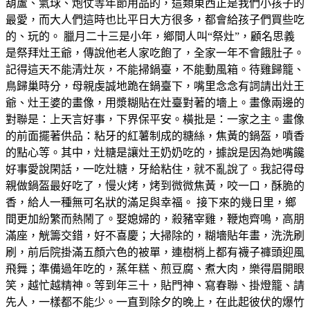
葫蘆、氣球、炮仗等年節用品的，這類東西正是我們小孩子的
最愛，而大人們這時也比平日大方很多，都會給孩子們買些吃
的、玩的。 臘月二十三是小年，鄉間人叫“祭灶”，顧名思義
是祭拜灶王爺，傳說他老人家吃飽了，全家一年不會餓肚子。
記得這天不能清灶灰，不能掃鍋臺，不能動風箱。待雞歸籠、
鳥歸巢時分，母親虔誠地跪在鍋臺下，嘴里念念有詞請出灶王
爺、灶王婆的畫像，用漿糊貼在灶臺對著的墻上。畫像兩邊的
對聯是：上天言好事，下界保平安。橫批是：一家之主。畫像
的前面擺著供品：粘牙的紅薯制成的糖絲，焦黃的鍋盔，噴香
的點心等。其中，灶糖是讓灶王奶奶吃的，據說是因為她嘴饞
好事愛說閑話，一吃灶糖，牙給粘住，就不亂說了。我記得母
親做鍋盔最好吃了，慢火烤，烤到微微焦黃，咬一口，酥脆的
香，給人一種無可名狀的滿足與幸福。 接下來的幾日里，鄉
間更加紛繁而熱鬧了。娶媳婦的，殺豬宰雞，鞭炮齊鳴，高朋
滿座，觥籌交錯，好不喜慶；大掃除的，糊墻貼年畫，洗洗刷
刷，前后院掛滿五顏六色的被單，連樹梢上都有襪子褲頭迎風
飛舞；準備過年吃的，蒸年糕、煎豆腐、煮大肉，樂得眉開眼
笑，越忙越精神。等到年三十，貼門神、寫春聯、掛燈籠、請
先人，一樣都不能少。一直到除夕的晚上，在此起彼伏的爆竹