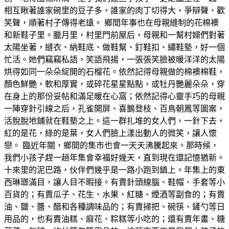
相互瞅著誰家碗里的豆子多，誰家的肉丁切得大，爭辯聲、歡
笑聲，順著村子傳得老遠。 鄉間年事也在母親縫制的花棉襖
和新鞋子里。臘月里，村里門前屋后，母親和一幫村婦們對著
太陽坐著，縫衣、納鞋底、做鞋幫、釘鞋扣、繡鞋墊，好一個
忙活。她們竊竊私語，笑語飛揚，一張張笑臉被暖洋洋的太陽
烘得如同一朵朵綻開的石榴花。依然記得母親做的棉襖棉鞋，
顏色鮮艷，軟和厚實，或碎花星星點點，或牡丹艷麗朵朵，穿
在身上的那份妥帖和滿足暖在心窩；依然記得心靈手巧的母親
一陣穿針引線之后，孔雀開屏、喜鵲登枝、百鳥朝鳳等圖案，
活脫脫地鋪就在鞋墊之上。這一群扎堆的女人們，一針下去，
紅的是花，綠的是葉，女人們臉上漾出動人的微笑，讓人懷
戀。 臨近年關，鄉間的集市也會一天天沸騰起來。那時候，
我們小孩子趕一趟年集會幸福好幾天，直到現在還記憶猶新。
十來里的泥巴路，伙伴們幾乎是一路小跑到鎮上。年集上的東
西琳瑯滿目，讓人目不暇接。有賣針頭線腦、鞋帽、手套等小
百貨的；有賣瓜子、花生、水果、紅糖、煙酒等副食的；有賣
油、鹽、醬、醋和各種調味品的；有賣掃把、碗筷、鏟勺等日
用品的，也有賣油糕、麻花、粽糕等小吃的；還有賣年畫、糖