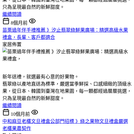
只為呈現最自然的新鮮甜度。
繼續閱讀
8個月前
苗栗過年伴手禮推薦 》汐止翡翠綠鮮果廣場：精選高級水果
禮盒，長輩、客戶都適合
家居佈置
新年送禮，就選最有心意的好果物。
翡翠綠以產地直送為標準，嚴選當季鮮採、口感細緻的頂級水
果，從日本、韓國到臺灣在地果園，每一顆都經過層層挑選，
只為呈現最自然的新鮮甜度。
繼續閱讀
10個月前
中和麻豆老欉文旦禮盒公部門招標 》綠之果物文旦禮盒嚴選
老欉果農契作