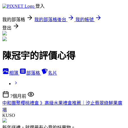
登入
我的部落格
我的部落格後台
我的帳號
登出
陳冠宇的評價心得
相簿
部落格
名片
7個月前
中和團聚櫻桃禮盒 》高級水果禮盒推薦｜汐止翡翠綠鮮果廣
場
KUSO
新年送禮，就選最有心意的好果物。