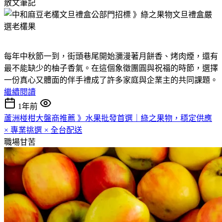
散文筆記
每年中秋節一到，街頭巷尾開始瀰漫著月餅香、烤肉煙，還有
最不能缺少的柚子香氣。在這個象徵團圓與祝福的時節，選擇
一份真心又體面的伴手禮成了許多家庭與企業主的共同課題。
繼續閱讀
1年前
蘆洲椪柑大盤商推薦 》水果批發首選｜綠之果物，穩定供應
× 專業挑選 × 全台配送
職場甘苦