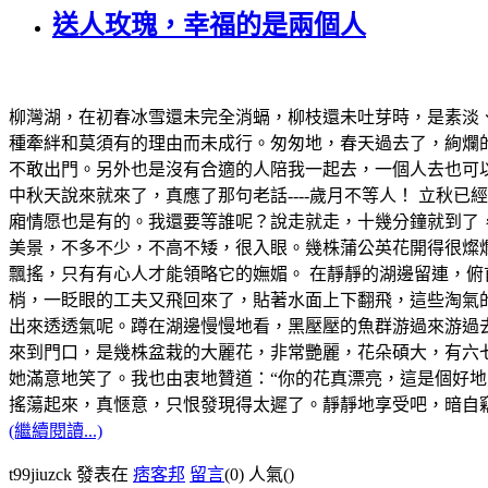
送人玫瑰，幸福的是兩個人
柳灣湖，在初春冰雪還未完全消螎，柳枝還未吐芽時，是素淡
種牽絆和莫須有的理由而未成行。匆匆地，春天過去了，絢爛
不敢出門。另外也是沒有合適的人陪我一起去，一個人去也可
中秋天說來就來了，真應了那句老話----歲月不等人！ 立
廂情愿也是有的。我還要等誰呢？說走就走，十幾分鐘就到了
美景，不多不少，不高不矮，很入眼。幾株蒲公英花開得很燦
飄搖，只有有心人才能領略它的嫵媚。 在靜靜的湖邊留連，
梢，一眨眼的工夫又飛回來了，貼著水面上下翻飛，這些淘氣
出來透透氣呢。蹲在湖邊慢慢地看，黑壓壓的魚群游過來游過去
來到門口，是幾株盆栽的大麗花，非常艷麗，花朵碩大，有六
她滿意地笑了。我也由衷地贊道：“你的花真漂亮，這是個好地
搖蕩起來，真愜意，只恨發現得太遲了。靜靜地享受吧，暗自竊
(繼續閱讀...)
t99jiuzck 發表在
痞客邦
留言
(0)
人氣(
)