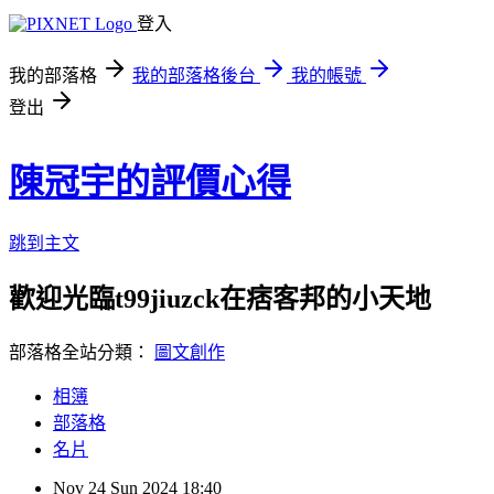
登入
我的部落格
我的部落格後台
我的帳號
登出
陳冠宇的評價心得
跳到主文
歡迎光臨t99jiuzck在痞客邦的小天地
部落格全站分類：
圖文創作
相簿
部落格
名片
Nov
24
Sun
2024
18:40