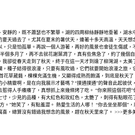
、安靜的，既不蕭瑟也不繁華。湖的四周柳絲靜靜地垂著，湖水中
的夏天過去了。尤其在夏末的暑伏天，連著十多天高溫，天天想
以，只是怕孤單。再說一個人游著，再好的風景也會徒生傷感，
秋已經半個多月了，再不去就花謝葉凋了，真有些焦急了，約了幾
，我卻從春天走到了秋天，終于在這一天才到達了柳灣湖。太美
爛，種子結得很浪漫，只要有風吹過，它們就要開始浪漫之旅，
俯首花草葳蕤，棵棵充滿生機，又顯得成熟而飽滿，到底是秋天了
的小精靈啊，是在向我展示才藝嗎？“撲通撲通”的聲音此起彼伏
惹得人手癢癢了，真想抓上來幾條烤了吃。 “你來照這個花吧
七寸，少見的品種，有大紅色和玫紅色，太艷了，刺得有點眼花
方。”她笑了，有點羞澀。 熱愛生活的人哪！ “你去坐坐那個”
喜，總算沒有錯過我想念的風景，趕在秋天里來了。 >>>更多