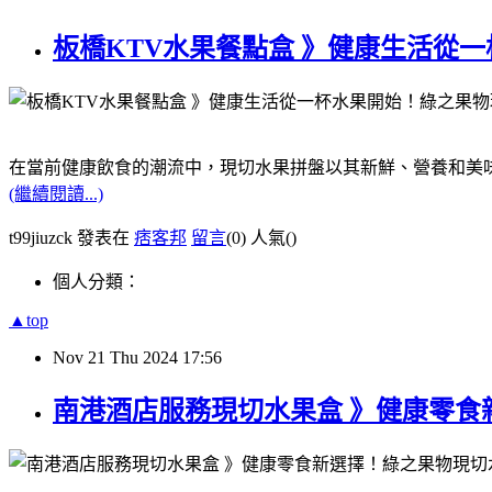
板橋KTV水果餐點盒 》健康生活從
在當前健康飲食的潮流中，現切水果拼盤以其新鮮、營養和美
(繼續閱讀...)
t99jiuzck 發表在
痞客邦
留言
(0)
人氣(
)
個人分類：
▲top
Nov
21
Thu
2024
17:56
南港酒店服務現切水果盒 》健康零食