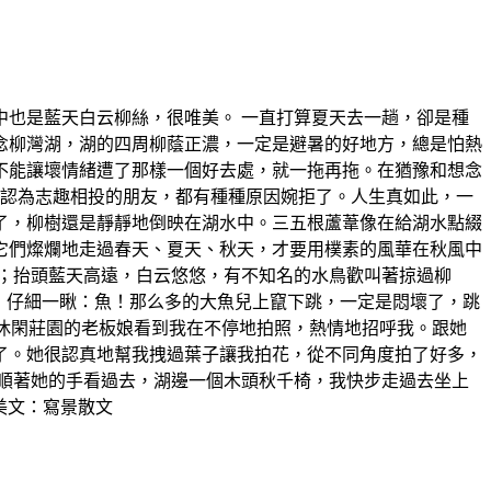
也是藍天白云柳絲，很唯美。 一直打算夏天去一趟，卻是種
念柳灣湖，湖的四周柳蔭正濃，一定是避暑的好地方，總是怕熱
不能讓壞情緒遭了那樣一個好去處，就一拖再拖。在猶豫和想念
個自認為志趣相投的朋友，都有種種原因婉拒了。人生真如此，一
了，柳樹還是靜靜地倒映在湖水中。三五根蘆葦像在給湖水點綴
它們燦爛地走過春天、夏天、秋天，才要用樸素的風華在秋風中
；抬頭藍天高遠，白云悠悠，有不知名的水鳥歡叫著掠過柳
，仔細一瞅：魚！那么多的大魚兒上竄下跳，一定是悶壞了，跳
”休閑莊園的老板娘看到我在不停地拍照，熱情地招呼我。跟她
了。她很認真地幫我拽過葉子讓我拍花，從不同角度拍了好多，
，順著她的手看過去，湖邊一個木頭秋千椅，我快步走過去坐上
美文：寫景散文