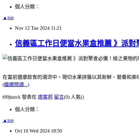
個人分類：
▲top
Nov
12
Tue
2024
11:21
信義區工作日便當水果盒推薦 》派
在當前健康飲食的潮流中，現切水果拼盤以其新鮮、營養和美
(繼續閱讀...)
t99jiuzck 發表在
痞客邦
留言
(0)
人氣(
)
個人分類：
▲top
Oct
16
Wed
2024
18:50